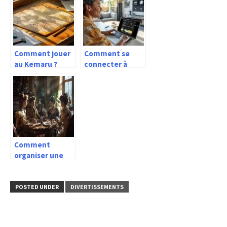
facilement ?
Comment jouer
Comment se
au Kemaru ?
connecter à
Kibriv streaming
et avis sur la
plateforme
Comment
organiser une
Murder Party
réussie chez soi
POSTED UNDER
DIVERTISSEMENTS