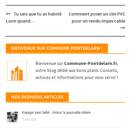
Post
Tu sais que tu as habité
Comment poser un clin PVC
navigation
Laon quand…
pour un rendu impeccable
BIENVENUE SUR COMMUNE PONTDELARN !
Bienvenue sur
Commune-Pontdelarn.fr
,
votre blog dédié aux bons plans. Conseils,
astuces et informations pour vous servir !
NOS DERNIERS ARTICLES
Voyager avec bébé : choisir la poussette idéale
3 août 2026