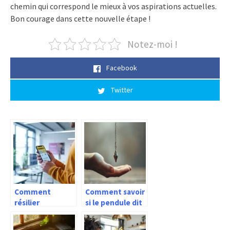
chemin qui correspond le mieux à vos aspirations actuelles.
Bon courage dans cette nouvelle étape !
Notez-moi !
Facebook
Twitter
Comment
Comment savoir
résilier
si le pendule dit
l’assurance Fnac
oui ou non ?
Darty