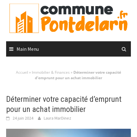
Skip
to
content
Main Menu
Accueil
»
Immobilier & Finances
»
Déterminer votre capacité
d’emprunt pour un achat immobilier
Déterminer votre capacité d’emprunt
pour un achat immobilier
24 juin 2024
Laura MarDinez