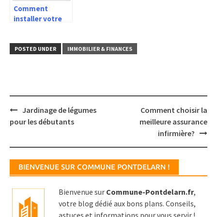
Comment
installer votre
caméra de
surveillance?
POSTED UNDER
IMMOBILIER & FINANCES
Post
Jardinage de légumes
Comment choisir la
navigation
pour les débutants
meilleure assurance
infirmière?
BIENVENUE SUR COMMUNE PONTDELARN !
Bienvenue sur
Commune-Pontdelarn.fr
,
votre blog dédié aux bons plans. Conseils,
astuces et informations pour vous servir !