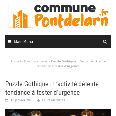
Skip
to
content
Main Menu
Accueil
»
Divertissements
»
Puzzle Gothique : L’activité détente
tendance à tester d’urgence
Puzzle Gothique : L’activité détente
tendance à tester d’urgence
13 janvier 2026
Laura MarDinez