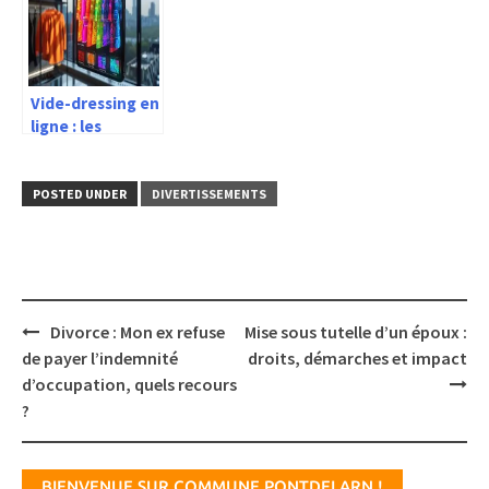
Vide-dressing en
ligne : les
applications
mobiles les plus
efficaces
POSTED UNDER
DIVERTISSEMENTS
Post
Divorce : Mon ex refuse
Mise sous tutelle d’un époux :
navigation
de payer l’indemnité
droits, démarches et impact
d’occupation, quels recours
?
BIENVENUE SUR COMMUNE PONTDELARN !