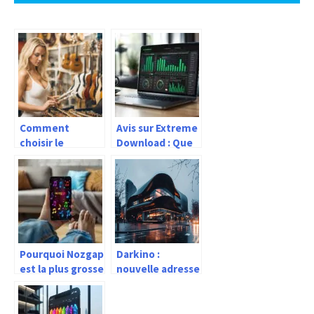
Comment
Avis sur Extreme
choisir le
Download : Que
meilleur
vaut cette
instrument de
plateforme de
musique pour
streaming ?
débuter ?
Pourquoi Nozgap
Darkino :
est la plus grosse
nouvelle adresse
plateforme de
2026 et
streaming en
alternatives
France ?
pour cinéphiles