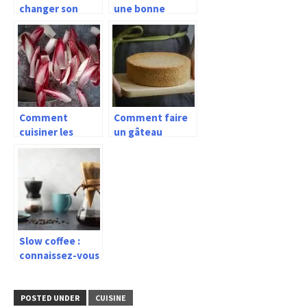
changer son
une bonne
nom
soupe maison ?
d’utilisateur
Snapchat ?
Comment
Comment faire
cuisiner les
un gâteau
endives ?
canadien au
sirop d’érable et
noix (Recette)
Slow coffee :
connaissez-vous
le café « pour-
over » ?
POSTED UNDER
CUISINE