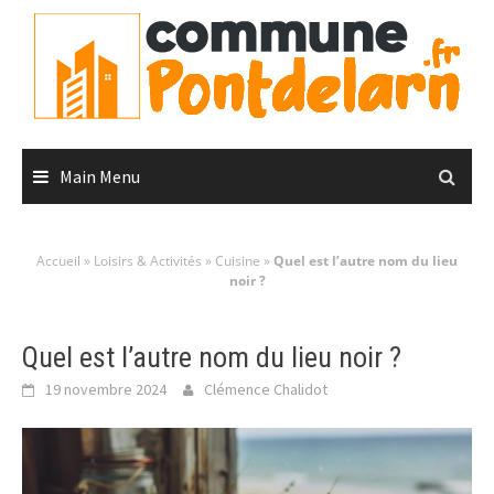
Skip
to
content
Main Menu
Accueil
»
Loisirs & Activités
»
Cuisine
»
Quel est l’autre nom du lieu
noir ?
Quel est l’autre nom du lieu noir ?
19 novembre 2024
Clémence Chalidot