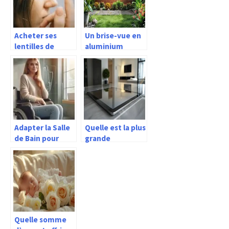
Acheter ses
Un brise-vue en
lentilles de
aluminium
couleur en
imitation bois : la
grande surface
solution idéale
pour protéger
son jardin
Adapter la Salle
Quelle est la plus
de Bain pour
grande
Sécurité et
dimension pour
Confort des
une tablette ?
Personnes
Handicapées
Quelle somme