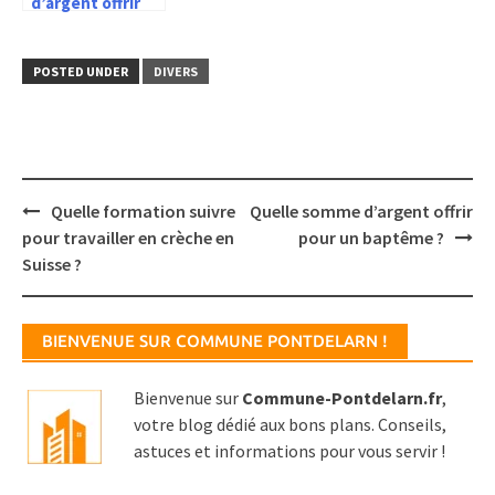
d’argent offrir
pour un
baptême ?
POSTED UNDER
DIVERS
Post
Quelle formation suivre
Quelle somme d’argent offrir
navigation
pour travailler en crèche en
pour un baptême ?
Suisse ?
BIENVENUE SUR COMMUNE PONTDELARN !
Bienvenue sur
Commune-Pontdelarn.fr
,
votre blog dédié aux bons plans. Conseils,
astuces et informations pour vous servir !