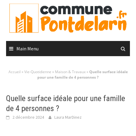
Skip
to
content
Main Menu
Accueil
»
Vie-Quotidienne
»
Maison & Travaux
»
Quelle surface idéale
pour une famille de 4 personnes ?
Quelle surface idéale pour une famille
de 4 personnes ?
2 décembre 2024
Laura MarDinez