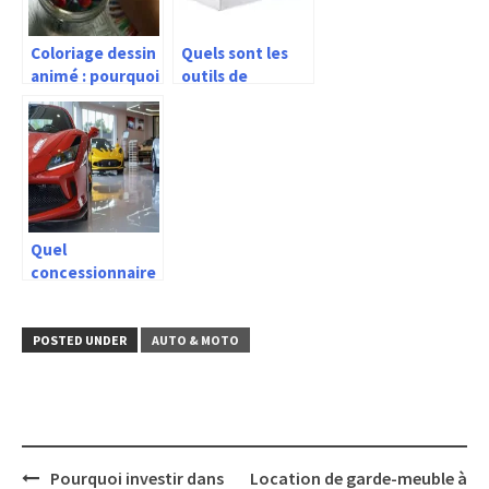
Coloriage dessin
Quels sont les
animé : pourquoi
outils de
c’est instructifs
dépannage
à nos enfants ?
essentiels pour
sa voiture ?
Quel
concessionnaire
choisir pour une
Lotus ou une
Ferrari ?
POSTED UNDER
AUTO & MOTO
Post
Pourquoi investir dans
Location de garde-meuble à