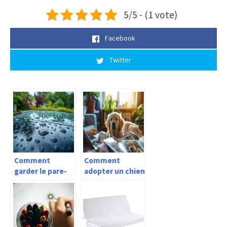
5/5 - (1 vote)
Facebook
Twitter
Comment
Comment
garder le pare-
adopter un chien
brise de votre
sur Wamiz ?
voiture propre
et sans traces ?