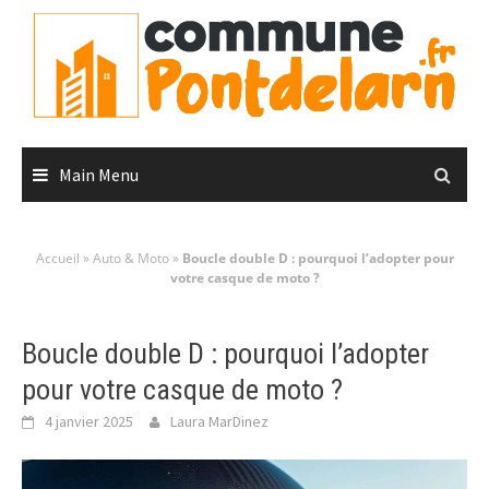
Skip
to
content
Main Menu
Accueil
»
Auto & Moto
»
Boucle double D : pourquoi l’adopter pour
votre casque de moto ?
Boucle double D : pourquoi l’adopter
pour votre casque de moto ?
4 janvier 2025
Laura MarDinez