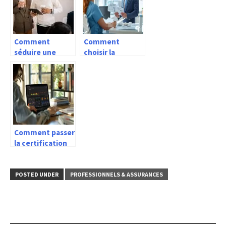
Comment
Comment
séduire une
choisir la
collègue de
meilleure
travail ?
assurance
infirmière?
Comment passer
la certification
Power BI ?
POSTED UNDER
PROFESSIONNELS & ASSURANCES