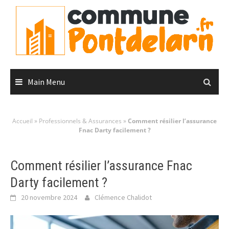
Skip
to
content
Main Menu
Accueil
»
Professionnels & Assurances
»
Comment résilier l’assurance
Fnac Darty facilement ?
Comment résilier l’assurance Fnac
Darty facilement ?
20 novembre 2024
Clémence Chalidot