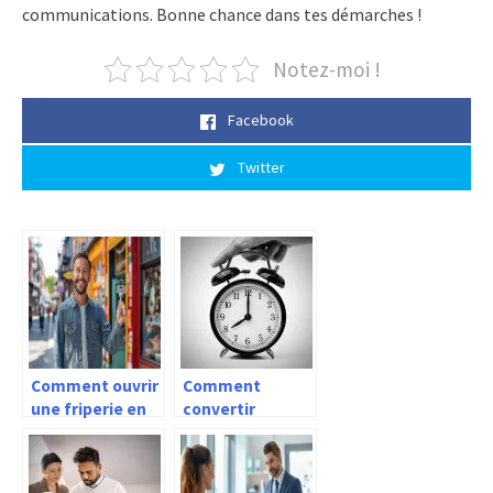
communications. Bonne chance dans tes démarches !
Notez-moi !
Facebook
Twitter
Comment ouvrir
Comment
une friperie en
convertir
ligne facilement
minutes en
heures ?