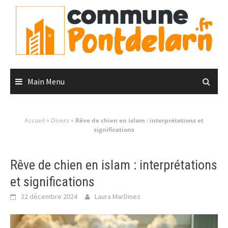
Skip
to
content
Main Menu
Accueil
»
Divers
»
Rêve de chien en islam : interprétations et
significations
Rêve de chien en islam : interprétations
et significations
22 décembre 2024
Laura MarDinez