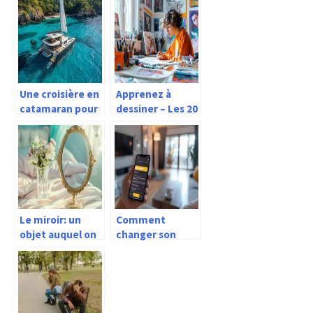
Une croisière en
Apprenez à
catamaran pour
dessiner – Les 20
des vacances de
meilleurs
rêve
conseils de
dessin pour les
débutants
Le miroir: un
Comment
objet auquel on
changer son
ne peut se
nom
dérober
d’utilisateur
Snapchat ?