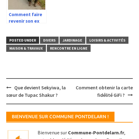
Comment faire
revenir son ex
sans lui parler ?
POSTED UNDER
DIVERS
JARDINAGE
LOISIRS & ACTIVITÉS
MAISON & TRAVAUX
RENCONTRE EN LIGNE
Post
Que devient Sekyiwa, la
Comment obtenir la carte
navigation
sœur de Tupac Shakur ?
fidélité GiFi ?
BIENVENUE SUR COMMUNE PONTDELARN !
Bienvenue sur
Commune-Pontdelarn.fr
,